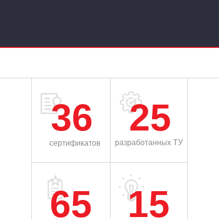
36
25
разработанных ТУ
сертификатов
65
15