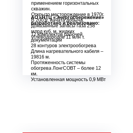
применением горизонтальных
скважин.
Открыто месторождение в 1970г.
АО «НТЦ «Энергосбережение»
В 2003г. начата добыча.
разработано и реализовано:
Доказанные запасы газа 258
млрд куб. м, жидких
12 комплектов рабочей
углеводородов 11 млн т.
документации
28 контуров электрообогрева
Длина нагревательного кабеля –
19816 м.
Протяженность системы
обогрева ЛонгСОВТ – более 12
км.
Установленная мощность 0,9 МВт