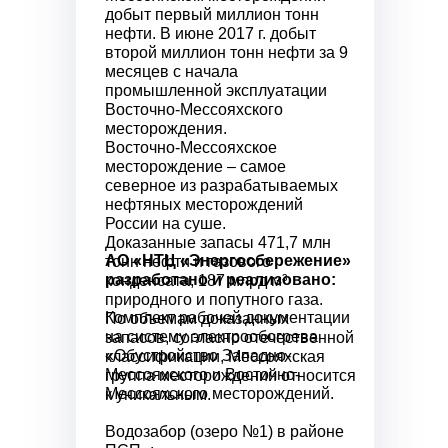
добыт первый миллион тонн
нефти. В июне 2017 г. добыт
второй миллион тонн нефти за 9
месяцев с начала
промышленной эксплуатации
Восточно-Мессояхского
месторождения.
Восточно-Мессояхское
месторождение – самое
северное из разрабатываемых
нефтяных месторождений
России на суше.
Доказанные запасы 471,7 млн
АО «НТЦ «Энергосбережение»
тонн нефти и газового
разработано и реализовано:
конденсата, 187 млрд м³
природного и попутного газа.
Комплект рабочей документации
По объемам доказанных
на систему электрообогрева
запасов, согласно отечественной
«Обустройство Западно-
классификации, Мессояхская
Мессояхского и Восточно-
группа месторождений относится
Мессояхского месторождений.
к уникальным.
Водозабор (озеро №1) в районе