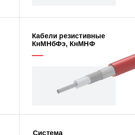
Кабели резистивные
КнМНбФэ, КнМНФ
Система