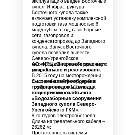
эксплуатацию введен Восточный
купол. Инфраструктура
Восточного купола также
включает установку комплексной
подготовки газа мощностью 6
млрд куб. м в год, газосборные
сети, газопровод и
конденсатопровод до Западного
купола. Запуск Восточного
купола позволил вывести
Северо-Уренгойское
АО «НТЦ «Энергосбережение»
месторождение на его проектную
разработано и реализовано:
мощность.
В 2015 году на месторождении
Система электрообогрева
было добыто 5,0 млрд куб. м
трубопроводов и колодца
товарного газа и 1,2 млн т
водоприемного объекта
газового конденсата.
«Водозаборные сооружения
Западного купола Северо-
Уренгойского ГКМ»:
8 контуров электрообогрева;
Длина нагревательного кабеля –
26262 м;
Протяженность системы