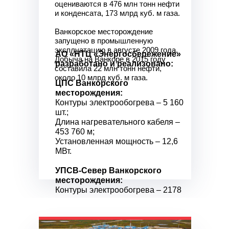
оцениваются в 476 млн тонн нефти
и конденсата, 173 млрд куб. м газа.
Ванкорское месторождение
запущено в промышленную
эксплуатацию в августе 2009 года.
АО «НТЦ «Энергосбережение»
Добыча на Ванкоре в 2015 году
разработано и реализовано:
составила 22 млн тонн нефти,
около 10 млрд куб. м газа.
ЦПС Ванкорского
месторождения:
Контуры электрообогрева – 5 160
шт.;
Длина нагревательного кабеля –
453 760 м;
Установленная мощность – 12,6
МВт.
УПСВ-Север Ванкорского
месторождения:
Контуры электрообогрева – 2178
шт.;
Нагревательный кабель – 425 180
м;
Установленная мощность – 9 МВт.