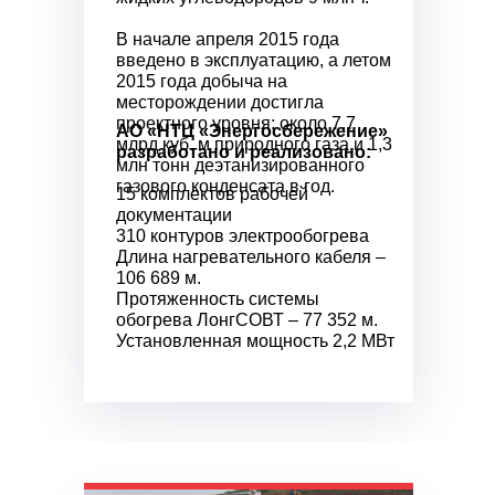
В начале апреля 2015 года
введено в эксплуатацию, а летом
2015 года добыча на
месторождении достигла
проектного уровня: около 7,7
АО «НТЦ «Энергосбережение»
млрд куб. м природного газа и 1,3
разработано и реализовано:
млн тонн деэтанизированного
газового конденсата в год.
15 комплектов рабочей
документации
310 контуров электрообогрева
Длина нагревательного кабеля –
106 689 м.
Протяженность системы
обогрева ЛонгСОВТ – 77 352 м.
Установленная мощность 2,2 МВт