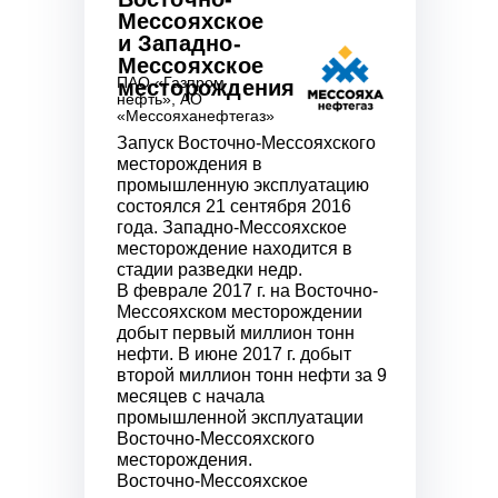
Мессояхское
и Западно-
Мессояхское
ПАО «Газпром
месторождения
нефть», АО
«Мессояханефтегаз»
Запуск Восточно-Мессояхского
месторождения в
промышленную эксплуатацию
состоялся 21 сентября 2016
года. Западно-Мессояхское
месторождение находится в
стадии разведки недр.
В феврале 2017 г. на Восточно-
Мессояхском месторождении
добыт первый миллион тонн
нефти. В июне 2017 г. добыт
второй миллион тонн нефти за 9
месяцев с начала
промышленной эксплуатации
Восточно-Мессояхского
месторождения.
Восточно-Мессояхское