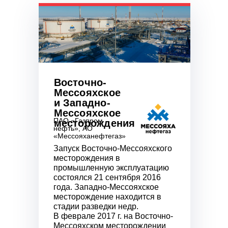
Восточно-
Мессояхское
и Западно-
Мессояхское
ПАО «Газпром
месторождения
нефть», АО
«Мессояханефтегаз»
Запуск Восточно-Мессояхского
месторождения в
промышленную эксплуатацию
состоялся 21 сентября 2016
года. Западно-Мессояхское
месторождение находится в
стадии разведки недр.
В феврале 2017 г. на Восточно-
Мессояхском месторождении