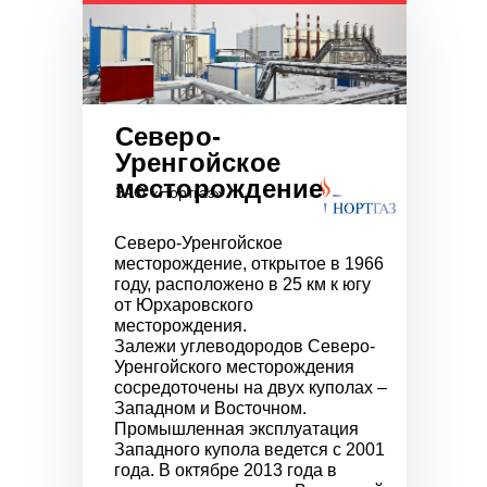
Северо-
Уренгойское
месторождение
ЗАО «Нортгаз»
Северо-Уренгойское
месторождение, открытое в 1966
году, расположено в 25 км к югу
от Юрхаровского
месторождения.
Залежи углеводородов Северо-
Уренгойского месторождения
сосредоточены на двух куполах –
Западном и Восточном.
Промышленная эксплуатация
Западного купола ведется с 2001
года. В октябре 2013 года в