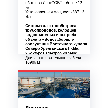
обогрева ЛонгСОВТ – более 12
км;
Установленная мощность 387,13
кВт.
Система электрообогрева
трубопроводов, колодцев
водоприемных и выгреба
объекта «Водозаборные
сооружения Восточного купола
Северо-Уренгойского ГКМ»:
9 контуров электрообогрева;
Длина нагревательного кабеля –
16986 м;
Протяженность системы
обогрева ЛонгСОВТ – более 7,5
км;
Установленная мощность 238,2
кВт.
Восточно-