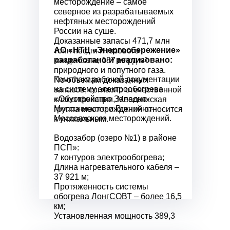
месторождение – самое
северное из разрабатываемых
нефтяных месторождений
России на суше.
Доказанные запасы 471,7 млн
АО «НТЦ «Энергосбережение»
тонн нефти и газового
разработано и реализовано:
конденсата, 187 млрд м³
природного и попутного газа.
Комплект рабочей документации
По объемам доказанных
на систему электрообогрева
запасов, согласно отечественной
«Обустройство Западно-
классификации, Мессояхская
Мессояхского и Восточно-
группа месторождений относится
Мессояхского месторождений.
к уникальным.
Водозабор (озеро №1) в районе
ПСП»:
7 контуров электрообогрева;
Длина нагревательного кабеля –
37 921 м;
Протяженность системы
обогрева ЛонгСОВТ – более 16,5
км;
Установленная мощность 389,3
кВт.